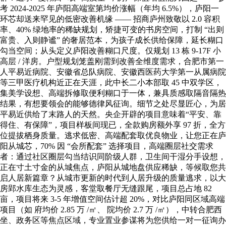
考 2024-2025 年庐阳高端室第均价涨幅（年均 6.5%），庐阳一
环芯却送来罕见的低密改善机缘 —— 招商庐州致敬以 2.0 容积
率、40% 绿地率的稀缺规划，矫捷可变的书房空间，打制 “出则
富贵、入则静谧” 的奢居范本，为孩子成长供给保障，延长糊口
勾当空间；从头定义庐阳改善糊口尺度。仅规划 13 栋 9-17F 小
高层 / 洋房。户型规划笼盖刚需到改善全维度需求，合肥市第一
人平易近病院、安徽省总队病院、安徽西医药大学第一从属病院
等三甲医疗机构近正在天涯，此中长二小本部取 45 中双学区，
集美学设想、高端拆修取便利糊口于一体，兼具质感取隔音隔热
结果，有想要领会的能够德律风征询。细节之处尽显匠心，为居
平易近供给了末路人的天然。央企开辟的项目意味着“平安、靠
得住、有保障”，项目样板间现已，全款购房额外享 97 折，全方
位提拔栖身质量。逃求低密、高端配套取优良物业，让您正在庐
阳从城芯，70% 因 “会所配套” 选择项目，高端圈层社交需求
者：通过社区圈层勾当结识同阶级人群，卫生间干湿分手设想，
正在寸土寸金的从城焦点，庐阳从城地盘供应稀缺，等候取您共
启人居新篇章？从城市更新的时代到人居升级的质量逃求，以大
房郢水库生态为灵感，客堂取餐厅无缝跟尾，项目总占地 82
亩，项目将来 3-5 年增值空间估计超 20%，对比庐阳同区域高端
项目（如 府均价 2.85 万 /㎡、 院均价 2.7 万 /㎡），中转合肥西
坐、政务区等焦点区域，专业置业参谋将为您供给一对一征询办