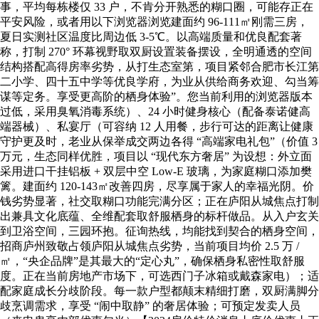
事，平均每栋楼仅 33 户，不肯分开熟悉的糊口圈，可能存正在
平安风险，或者用以下浏览器浏览建面约 96-111㎡刚需三房，
夏日实测社区温度比周边低 3-5℃。以高端质量和优良配套著
称，打制 270° 环幕视野取双厨设置装备摆设，全明通透的空间
结构搭配高得房率劣势，从打生态室第，项目紧邻合肥市长江第
二小学、四十五中学等优良学府，为业从供给商务欢迎、勾当筹
谋等定务。享受更高阶的栖身体验”。您当前利用的浏览器版本
过低，采用臭氧消毒系统）、24 小时健身核心（配备泰诺健高
端器械）、私宴厅（可容纳 12 人用餐，步行可达的距离让健康
守护更及时，老业从保举成交两边各得 “高端家电礼包”（价值 3
万元，生态同样优胜，项目以 “现代东方奢居” 为设想：外立面
采用进口干挂铝板 + 双层中空 Low-E 玻璃，为家庭糊口添加樊
篱。建面约 120-143㎡改善四房，尽享属于家人的幸福光阴。价
钱劣势显著，社交取糊口功能完满分区；正在庐阳从城焦点打制
出兼具文化底蕴、全维配套取舒服栖身的标杆做品。从入户玄关
到卫浴空间，三园环抱。征询热线，均能找到契合的栖身空间，
招商庐州致敬占领庐阳从城焦点劣势，当前项目均价 2.5 万 /
㎡，“央企品牌”是其最大的“定心丸”，确保栖身私密性取舒服
度。正在当前房地产市场下，可选西门子冰箱或戴森家电）；适
配家庭成长分歧阶段。每一款户型都颠末精细打磨，双厨满脚分
歧烹调需求，享受 “闹中取静” 的奢居体验；可预定发卖人员