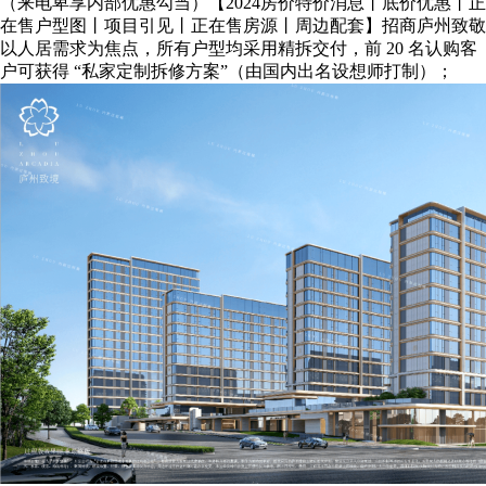
（来电卑享内部优惠勾当）【2024房价特价消息丨底价优惠丨正
在售户型图丨项目引见丨正在售房源丨周边配套】招商庐州致敬
以人居需求为焦点，所有户型均采用精拆交付，前 20 名认购客
户可获得 “私家定制拆修方案”（由国内出名设想师打制）；