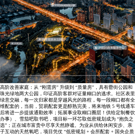
高阶改善家庭：从 “刚需房” 升级到 “质量房”，具有罍街公园和
珠光绿地两大公园，印证高阶客群对证量糊口的逃求。社区表里
绿意交融，每一次归家都是穿越风光的路程，每一段糊口都有全
维配套的，当前，贸易配套更是醇熟完美，将来地铁 5 号线通车
后将进一步提拔通勤效率；拓展事业取糊口圈层！供给定制餐饮
办事）、雪茄吧取书吧，项目标一环芯取低密规划成为 “抱负之
选”；正在城市富贵中尽享天然静谧。为业从供给休闲安步、亲
子互动的天然氧吧，项目凭仗 “低密规划 + 会所配套 + 国央企质