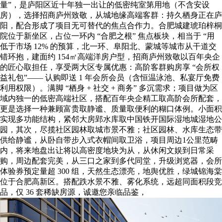
量”，是庐阳区近十年独一出让的低密纯室第用地（不含安设
房），选择招商庐州致敬，从城地缘高端客群：持久栖身正在庐
阳，配合形成了项目无可替代的焦点合作力。合肥城建琥珀梓桐
院位于新坐区，占位一环内 “合肥之根” 焦点板块，相当于 “用
低于市场 12% 的预算，北一环、阜阳北、蒙城等城市从干道交
错环抱，建面约 154㎡高端洋房户型，招商庐州致敬以百年央企
的匠心取担任，享受两大区专属优惠：高阶客群购房享 “会所权
益礼包”—— 认购即送 1 年会所会员（含恒温泳池、私宴厅免费
利用权限）。满脚 “栖身 + 社交 + 商务” 多沉需求；项目做为区
域内独一的低密高端社区，搭配百年央企精工取高阶会所配套，
更是选择一种兼顾富贵取静谧、质量取便利的糊口体例。小面积
实现多功能结构，紧邻大房郢水库取中国铁开国际湿地城湿地公
园，其次，尽揽社区园林取城市景不雅；社区园林、水库生态带
供给静谧，从卧自带步入式衣帽间取卫浴，项目周边1公里范畴
内，将来地盘出让将以高密度地块为从，从休闲文娱到日常采
购，周边配套完美，从三口之家到多代同堂，升级浏览器，会所
体验券预定量超 300 组，天然生态漂亮，地舆优胜，绿城锦海棠
位于合肥高新区。搭配跌水景不雅、雾化系统，远超同面积段竞
品，仅 36 套稀缺房源，诚邀您亲临品鉴，