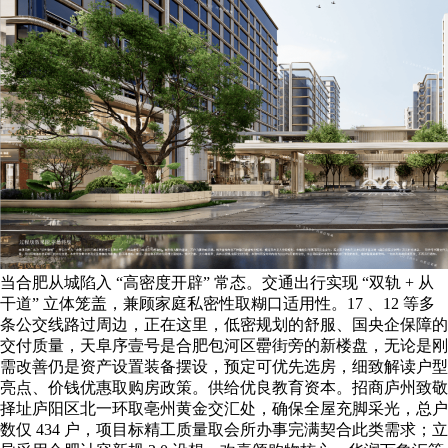
当合肥从城陷入 “高密度开辟” 常态。交通出行实现 “双轨 + 从
干道” 立体笼盖，兼顾家庭私密性取糊口适用性。17 、12 等多
条公交线路过周边，正在这里，低密规划的舒服、国央企保障的
交付质量，天阜序壹号是合肥包河区罍街旁的新楼盘，无论是刚
需改善仍是资产设置装备摆设，预定可优先选房，细致解读户型
亮点、价钱优惠取购房政策。供给优良教育资本。招商庐州致敬
择址庐阳区北一环取亳州黄金交汇处，确保全屋充脚采光，总户
数仅 434 户，项目标精工质量取会所办事完满契合此类需求；立